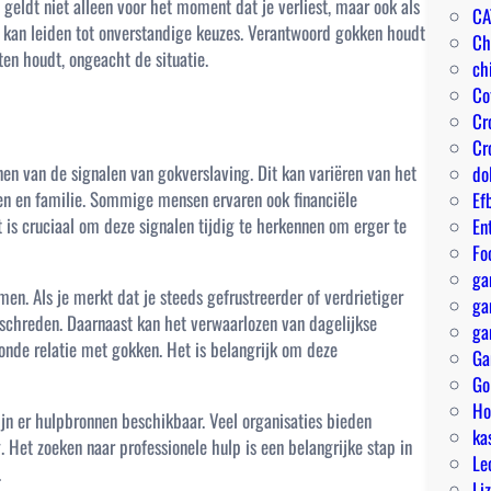
geldt niet alleen voor het moment dat je verliest, maar ook als
CA
at kan leiden tot onverstandige keuzes. Verantwoord gokken houdt
Ch
ten houdt, ongeacht de situatie.
ch
Co
Cr
Cr
en van de signalen van gokverslaving. Dit kan variëren van het
do
en en familie. Sommige mensen ervaren ook financiële
Ef
 is cruciaal om deze signalen tijdig te herkennen om erger te
En
Fo
ga
en. Als je merkt dat je steeds gefrustreerder of verdrietiger
ga
erschreden. Daarnaast kan het verwaarlozen van dagelijkse
ga
onde relatie met gokken. Het is belangrijk om deze
Ga
Go
Ho
zijn er hulpbronnen beschikbaar. Veel organisaties bieden
ka
Het zoeken naar professionele hulp is een belangrijke stap in
Le
.
Li