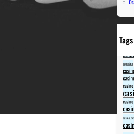
Oc
Tags
aviator
avia
caposino
casin
casin
casino
cas
casino
casi
casino pi
casi