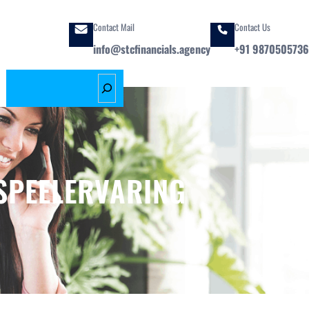
Contact Mail
Contact Us
info@stcfinancials.agency
+91 9870505736
S
S
e
a
r
c
h
SPEELERVARING