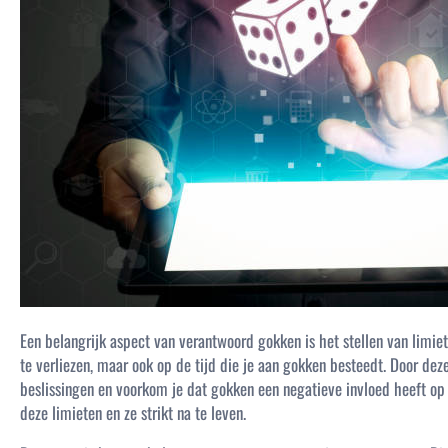
Een belangrijk aspect van verantwoord gokken is het stellen van limie
te verliezen, maar ook op de tijd die je aan gokken besteedt. Door dez
beslissingen en voorkom je dat gokken een negatieve invloed heeft op je
deze limieten en ze strikt na te leven.