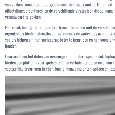
van gokken, kunnen ze beter geïnformeerde keuzes maken. Dit omvat he
uitbetalingspercentages, en de verschillende strategieën die ze kunne
verantwoord te gokken.
Het is ook belangrijk om jezelf vertrouwd te maken met de verschillen
organisaties bieden educatieve programma’s en workshops aan die geri
spelers helpen om hun spelgedrag beter te begrijpen en hen voorzien
houden.
Daarnaast kan het delen van ervaringen met andere spelers ook bijdr
bieden een platform voor spelers om hun verhalen te delen en elkaar 
soortgelijke ervaringen hebben, kun je nieuwe inzichten opdoen en je