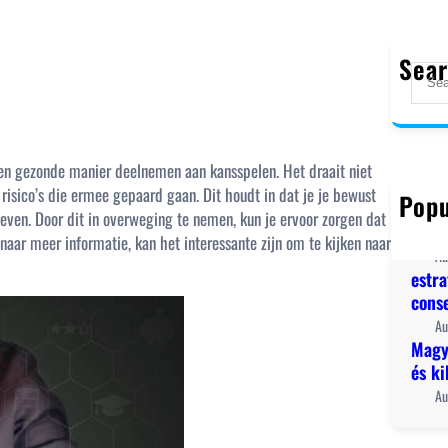
Sea
S
e
a
r
c
en gezonde manier deelnemen aan kansspelen. Het draait niet
h
risico’s die ermee gepaard gaan. Dit houdt in dat je je bewust
Popu
Maxw
even. Door dit in overweging te nemen, kun je ervoor zorgen dat
gana
naar meer informatie, kan het interessante zijn om te kijken naar
Au
estra
conse
Au
Magy
és k
Au