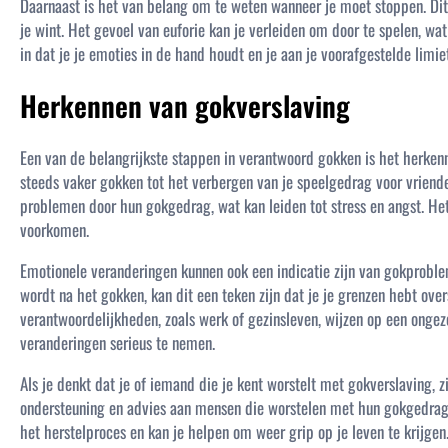
Daarnaast is het van belang om te weten wanneer je moet stoppen. Dit 
je wint. Het gevoel van euforie kan je verleiden om door te spelen, w
in dat je je emoties in de hand houdt en je aan je voorafgestelde limie
Herkennen van gokverslaving
Een van de belangrijkste stappen in verantwoord gokken is het herkenn
steeds vaker gokken tot het verbergen van je speelgedrag voor vriend
problemen door hun gokgedrag, wat kan leiden tot stress en angst. Het
voorkomen.
Emotionele veranderingen kunnen ook een indicatie zijn van gokproblem
wordt na het gokken, kan dit een teken zijn dat je je grenzen hebt ov
verantwoordelijkheden, zoals werk of gezinsleven, wijzen op een ongez
veranderingen serieus te nemen.
Als je denkt dat je of iemand die je kent worstelt met gokverslaving, 
ondersteuning en advies aan mensen die worstelen met hun gokgedrag. 
het herstelproces en kan je helpen om weer grip op je leven te krijgen