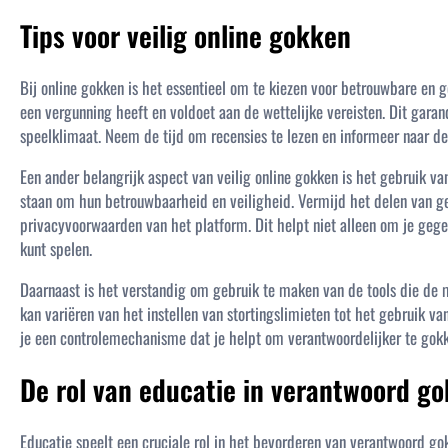
Tips voor veilig online gokken
Bij online gokken is het essentieel om te kiezen voor betrouwbare en g
een vergunning heeft en voldoet aan de wettelijke vereisten. Dit garan
speelklimaat. Neem de tijd om recensies te lezen en informeer naar de
Een ander belangrijk aspect van veilig online gokken is het gebruik v
staan om hun betrouwbaarheid en veiligheid. Vermijd het delen van ge
privacyvoorwaarden van het platform. Dit helpt niet alleen om je geg
kunt spelen.
Daarnaast is het verstandig om gebruik te maken van de tools die de 
kan variëren van het instellen van stortingslimieten tot het gebruik v
je een controlemechanisme dat je helpt om verantwoordelijker te gok
De rol van educatie in verantwoord g
Educatie speelt een cruciale rol in het bevorderen van verantwoord gok