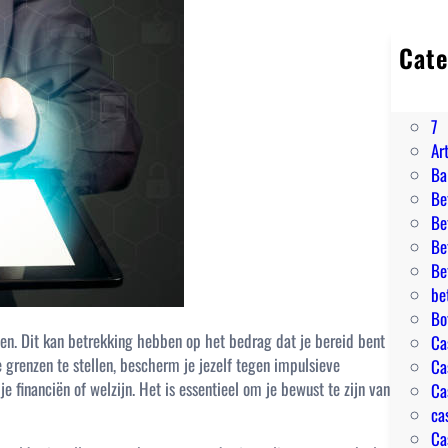
Cate
! 
1
7
Ar
Ba
Be
Be
Be
Be
be
Bo
ten. Dit kan betrekking hebben op het bedrag dat je bereid bent
Ca
e grenzen te stellen, bescherm je jezelf tegen impulsieve
Ca
 financiën of welzijn. Het is essentieel om je bewust te zijn van
Ca
ca
Ca