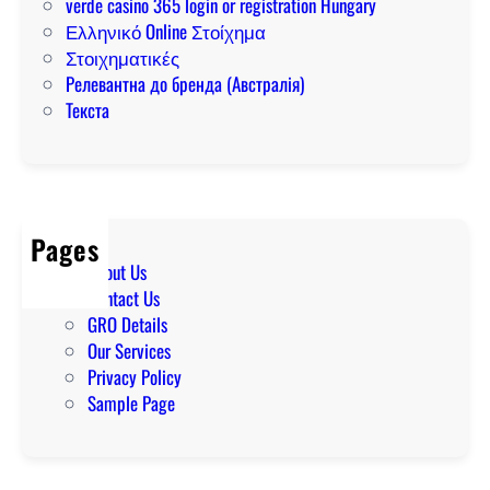
verde casino 365 login or registration Hungary
Ελληνικό Online Στοίχημα
Στοιχηματικές
Релевантна до бренда (Австралія)
Текста
Pages
About Us
Contact Us
GRO Details
Our Services
Privacy Policy
Sample Page