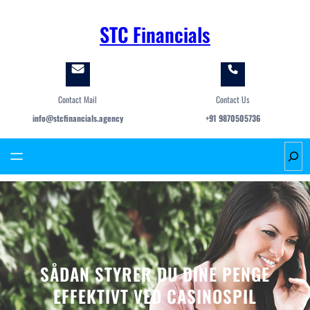
Skip
to
STC Financials
content
Contact Mail
Contact Us
info@stcfinancials.agency
+91 9870505736
S
e
a
r
c
h
SÅDAN STYRER DU DINE PENGE
EFFEKTIVT VED CASINOSPIL