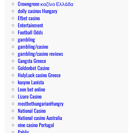
a
Crowngreen καζίνο Ελλάδα
t
n
dolly casinos Hungary
e
d
Efbet casino
g
2
Entertainment
i
0
Football Odds
e
2
gambling
ë
6
gambling/casino
n
:
gambling/casino reviews
v
S
Gangsta Greece
o
n
Goldenbet Casino
o
e
HolyLuck casino Greece
r
l
kasyno Lanista
g
e
Leon bet online
r
n
Lizaro Casino
o
v
mostbethungarianHungry
t
e
National Casino
e
i
National casino Australia
r
l
nine casino Portugal
e
i
Pablic