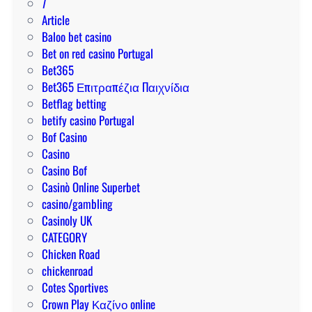
l
7
t
n
e
Article
e
d
G
Baloo bet casino
g
e
o
Bet on red casino Portugal
u
r
k
Bet365
i
l
s
Bet365 Επιτραπέζια Παιχνίδια
d
i
i
Betflag betting
e
j
t
betify casino Portugal
t
k
e
Bof Casino
o
e
s
Casino
e
c
v
Casino Bof
x
a
a
Casinò Online Superbet
c
s
n
casino/gambling
i
i
N
Casinoly UK
t
n
e
CATEGORY
e
o
d
Chicken Road
m
s
e
chickenroad
e
t
r
Cotes Sportives
n
r
l
Crown Play Καζίνο online
t
a