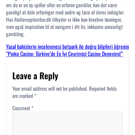
om du er en ny spiller eller en erfaren gambler, kan det være
gavnligt at dele erfaringer med andre og lære af deres indsigter.
Hos Atelierseptember.dk tilbyder vi ikke kun kreative løsninger,
men også inspiration til at navigere i dit liv, inklusive ansvarligt
gambling.
Yasal bahislerin incelenmesi betpark ile doğru bilgileri öğrenin
“Pinko Casino: Türkiye’de En İyi Çevrimiçi Casino Deneyimi!”
Leave a Reply
Your email address will not be published.
Required fields
are marked
*
Comment
*