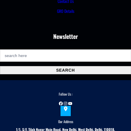
Contact Us
GRO Details
Newsletter
S
e
a
SEARCH
r
c
h
Follow Us :
Facebook
Instagram
YouTube
Our Address
1/1, S/F, Tilak Nagar Main Road, New Delhi, West Delhi, Delhi, 110018.