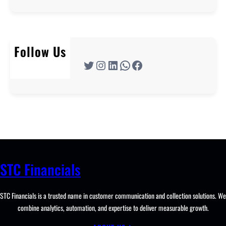
Follow Us
Twitter
Instagram
LinkedIn
WhatsApp
Facebook
STC Financials
STC Financials is a trusted name in customer communication and collection solutions. We
combine analytics, automation, and expertise to deliver measurable growth.