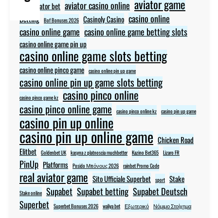
aviator game
aviator casino online
aviator bet
1win
casino online
Betting
Casinoly Casino
Bof Bonuses 2026
casino online game
casino online game betting slots
casino online game pin up
casino online game slots betting
casino online pinco game
casino online pin up game
casino online pin up game slots betting
casino pinco online
casino pinco game kz
casino pinco online game
casino pinco online kz
casino pin up game
casino pin up online
casino pin up online game
Chicken Road
Elitbet
Goldenbet UK
kasyna z platnoscia muchbetter
Kazino Bet365
Lizaro FR
PinUp
Platforms
Posido Μπόνους 2026
rainbet Promo Code
real aviator game
Sito Ufficiale Superbet
Stake
sport
Supabet
Supabet betting
Supabet Deutsch
Stake online
Superbet
Superbet Bonuses 2026
waliya bet
Εξωτερικό
Νόμιμο Στοίχημα