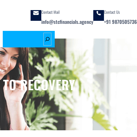
Contact Mail
Contact Us
info@stcfinancials.agency
+91 9870505736
S
S
e
a
r
c
h
 TO RECOVERY