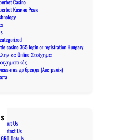
perbet Casino
perbet Казино Ревю
chnology
xs
ps
categorized
rde casino 365 login or registration Hungary
ληνικό Online Στοίχημα
οιχηματικές
левантна до бренда (Австралія)
кста
es
About Us
Contact Us
GRO Details