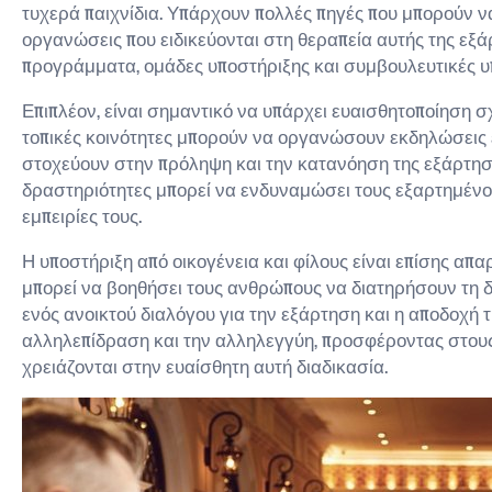
τυχερά παιχνίδια. Υπάρχουν πολλές πηγές που μπορούν ν
οργανώσεις που ειδικεύονται στη θεραπεία αυτής της εξ
προγράμματα, ομάδες υποστήριξης και συμβουλευτικές υ
Επιπλέον, είναι σημαντικό να υπάρχει ευαισθητοποίηση σ
τοπικές κοινότητες μπορούν να οργανώσουν εκδηλώσεις
στοχεύουν στην πρόληψη και την κατανόηση της εξάρτηση
δραστηριότητες μπορεί να ενδυναμώσει τους εξαρτημένους
εμπειρίες τους.
Η υποστήριξη από οικογένεια και φίλους είναι επίσης απ
μπορεί να βοηθήσει τους ανθρώπους να διατηρήσουν τη 
ενός ανοικτού διαλόγου για την εξάρτηση και η αποδοχή 
αλληλεπίδραση και την αλληλεγγύη, προσφέροντας στους
χρειάζονται στην ευαίσθητη αυτή διαδικασία.