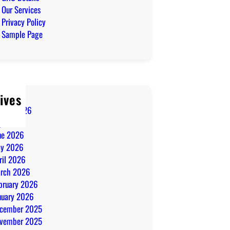
Our Services
Privacy Policy
Sample Page
ives
gust 2026
ly 2026
ne 2026
y 2026
ril 2026
rch 2026
bruary 2026
nuary 2026
cember 2025
vember 2025