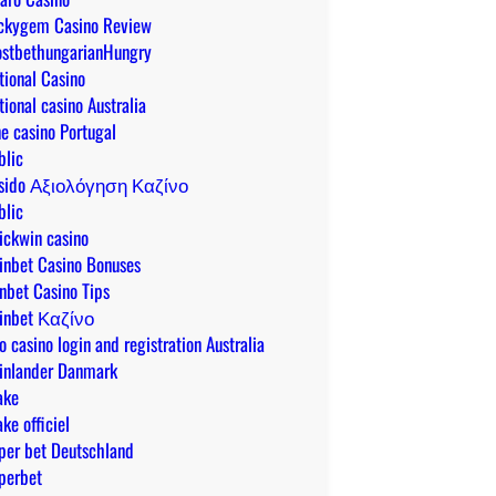
ckygem Casino Review
stbethungarianHungry
tional Casino
tional casino Australia
ne casino Portugal
blic
sido Αξιολόγηση Καζίνο
blic
ickwin casino
inbet Casino Bonuses
inbet Casino Tips
inbet Καζίνο
o casino login and registration Australia
inlander Danmark
ake
ake officiel
per bet Deutschland
perbet