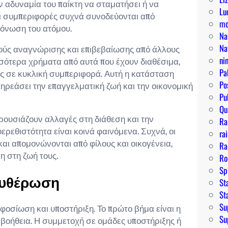
ην αδυναμία του παίκτη να σταματήσει ή να
Lu
 οι συμπεριφορές συχνά συνοδεύονται από
mo
μόνωση του ατόμου.
Na
Na
ύς αναγνώρισης και επιβεβαίωσης από άλλους
ni
ισσότερα χρήματα από αυτά που έχουν διαθέσιμα,
Pa
τας σε κυκλική συμπεριφορά. Αυτή η κατάσταση
Po
ηρεάσει την επαγγελματική ζωή και την οικονομική
Pu
Qu
αρουσιάζουν αλλαγές στη διάθεση και την
Ra
ερεθιστότητα είναι κοινά φαινόμενα. Συχνά, οι
ra
αι απομονώνονται από φίλους και οικογένεια,
Ra
η στη ζωή τους.
Ro
Sp
ευθέρωση
St
St
Su
φοσίωση και υποστήριξη. Το πρώτο βήμα είναι η
Su
 βοήθεια. Η συμμετοχή σε ομάδες υποστήριξης ή