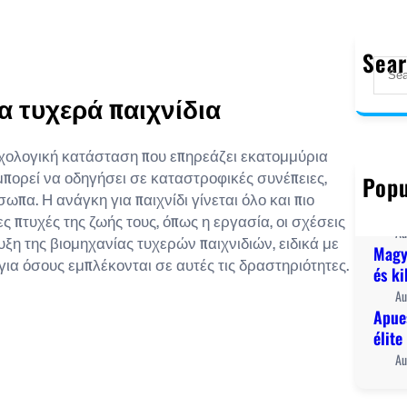
Sea
S
e
α τυχερά παιχνίδια
a
r
c
υχολογική κατάσταση που επηρεάζει εκατομμύρια
h
μπορεί να οδηγήσει σε καταστροφικές συνέπειες,
Popu
estra
ωπα. Η ανάγκη για παιχνίδι γίνεται όλο και πιο
conse
ς πτυχές της ζωής τους, όπως η εργασία, οι σχέσεις
Au
υξη της βιομηχανίας τυχερών παιχνιδιών, ειδικά με
Magy
 για όσους εμπλέκονται σε αυτές τις δραστηριότητες.
és k
Au
Apues
élite
Au