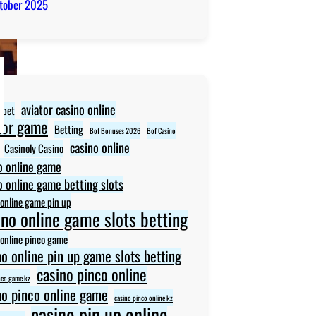
tober 2025
aviator casino online
 bet
tor game
Betting
Bof Bonuses 2026
Bof Casino
casino online
Casinoly Casino
o online game
o online game betting slots
 online game pin up
ino online game slots betting
 online pinco game
no online pin up game slots betting
casino pinco online
nco game kz
no pinco online game
casino pinco online kz
casino pin up online