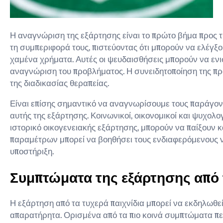
Η αναγνώριση της εξάρτησης είναι το πρώτο βήμα προς 
τη συμπεριφορά τους, πιστεύοντας ότι μπορούν να ελέγξο
χαμένα χρήματα. Αυτές οι ψευδαισθήσεις μπορούν να εν
αναγνώριση του προβλήματος. Η συνειδητοποίηση της πρα
της διαδικασίας θεραπείας.
Είναι επίσης σημαντικό να αναγνωρίσουμε τους παράγον
αυτής της εξάρτησης. Κοινωνικοί, οικονομικοί και ψυχολο
ιστορικό οικογενειακής εξάρτησης, μπορούν να παίξουν 
παραμέτρων μπορεί να βοηθήσει τους ενδιαφερόμενους ν
υποστήριξη.
Συμπτώματα της εξάρτησης από 
Η εξάρτηση από τα τυχερά παιχνίδια μπορεί να εκδηλωθε
απαρατήρητα. Ορισμένα από τα πιο κοινά συμπτώματα π