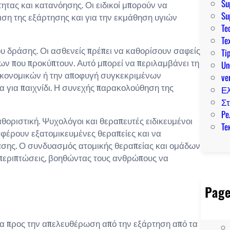
Su
ητας και κατανόησης. Οι ειδικοί μπορούν να
Su
ση της εξάρτησης και για την εκμάθηση υγιών
Te
Te
ου δράσης. Οι ασθενείς πρέπει να καθορίσουν σαφείς
Ti
ων που προκύπτουν. Αυτό μπορεί να περιλαμβάνει τη
Un
 οικονομικών ή την αποφυγή συγκεκριμένων
ve
 για παιχνίδι. Η συνεχής παρακολούθηση της
Ελ
Στ
Ре
θοριστική. Ψυχολόγοι και θεραπευτές ειδικευμένοι
Те
φέρουν εξατομικευμένες θεραπείες και να
ασης. Ο συνδυασμός ατομικής θεραπείας και ομάδων
 περιπτώσεις, βοηθώντας τους ανθρώπους να
Pag
ία προς την απελευθέρωση από την εξάρτηση από τα