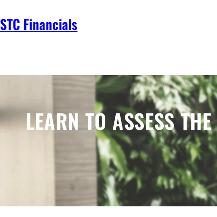
Skip
to
STC Financials
content
HOME
OUR SERVICES
LEARN TO ASSESS THE