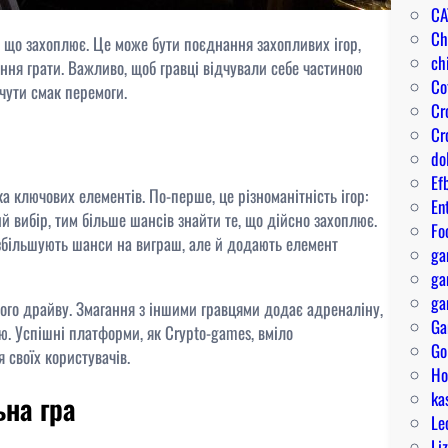
CA
Ch
, що захоплює. Це може бути поєднання захопливих ігор,
ch
ння грати. Важливо, щоб гравці відчували себе частиною
Co
чути смак перемоги.
Cr
Cr
do
Ef
а ключових елементів. По-перше, це різноманітність ігор:
En
ий вибір, тим більше шансів знайти те, що дійсно захоплює.
Fo
 збільшують шанси на виграш, але й додають елемент
ga
ga
ga
ного драйву. Змагання з іншими гравцями додає адреналіну,
Ga
ю. Успішні платформи, як Crypto-games, вміло
Go
 своїх користувачів.
Ho
ka
ьна гра
Le
Li