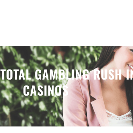
ABOUT US
CONTACT U
 TOTAL GAMBLING RUSH I
CASINOS