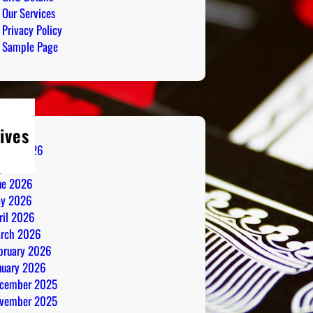
Our Services
Privacy Policy
Sample Page
ives
gust 2026
ly 2026
ne 2026
y 2026
ril 2026
rch 2026
bruary 2026
nuary 2026
cember 2025
vember 2025