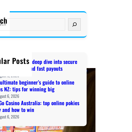
rch
lar Posts
e Pokies NZ: A deep dive into secure
ent methods and fast payouts
gust 6, 2026
ultimate beginner’s guide to online
s NZ: tips for winning big
gust 6, 2026
Go Casino Australia: top online pokies
y and how to win
gust 6, 2026