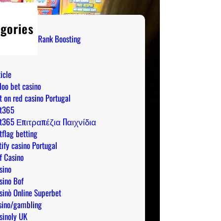
gories
Marvel Rivals Rank Boosting
ticle
loo bet casino
t on red casino Portugal
t365
t365 Επιτραπέζια Παιχνίδια
tflag betting
tify casino Portugal
f Casino
sino
sino Bof
sinò Online Superbet
sino/gambling
sinoly UK