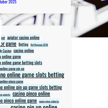
tober 2025
aviator casino online
 bet
tor game
Betting
Bof Bonuses 2026
casino online
ly Casino
o online game
o online game betting slots
 online game pin up
ino online game slots betting
 online pinco game
no online pin up game slots betting
casino pinco online
nco game kz
no pinco online game
casino pinco online kz
casino pin up online