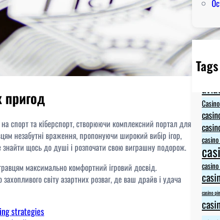
Oc
Tags
aviator
avia
х пригод
Casino
casin
к на спорт та кіберспорт, створюючи комплексний портал для
casin
вцям незабутні враження, пропонуючи широкий вибір ігор,
casino
е знайти щось до душі і розпочати свою виграшну подорож.
cas
casino
 гравцям максимально комфортний ігровий досвід.
casi
захопливого світу азартних розваг, де ваш драйв і удача
casino pi
casi
ing strategies