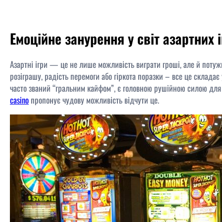
Емоційне занурення у світ азартних і
Азартні ігри — це не лише можливість виграти гроші, але й потуж
розіграшу, радість перемоги або гіркота поразки – все це складає
часто званий “гральним кайфом”, є головною рушійною силою для б
casino
пропонує чудову можливість відчути це.