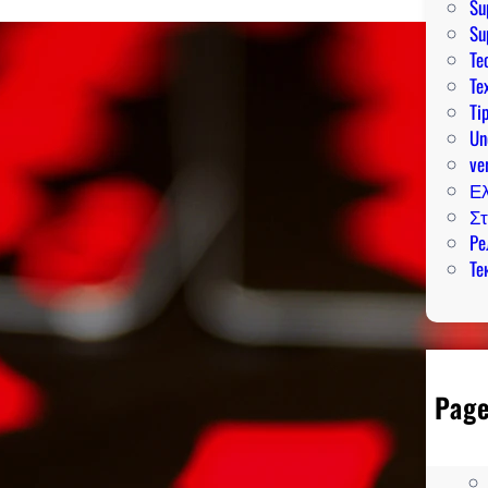
Su
Su
Te
Te
Ti
Un
ve
Ελ
Στ
Ре
Те
Pag