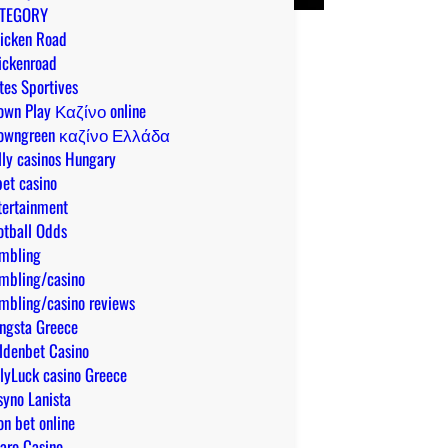
TEGORY
icken Road
ickenroad
tes Sportives
own Play Καζίνο online
owngreen καζίνο Ελλάδα
lly casinos Hungary
bet casino
tertainment
otball Odds
mbling
mbling/casino
mbling/casino reviews
ngsta Greece
ldenbet Casino
lyLuck casino Greece
syno Lanista
on bet online
zaro Casino