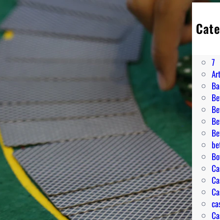
Cate
! 
1
7
Ar
Ba
Be
Be
Be
Be
be
Bo
Ca
Ca
Ca
ca
Ca