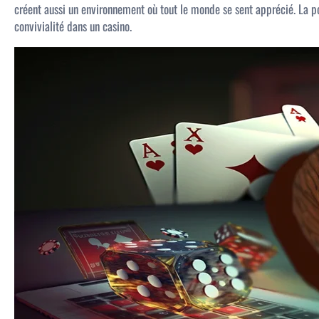
créent aussi un environnement où tout le monde se sent apprécié. La po
convivialité dans un casino.