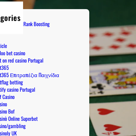
gories
Marvel Rivals Rank Boosting
ticle
loo bet casino
t on red casino Portugal
t365
t365 Επιτραπέζια Παιχνίδια
tflag betting
tify casino Portugal
f Casino
sino
sino Bof
sinò Online Superbet
sino/gambling
sinoly UK