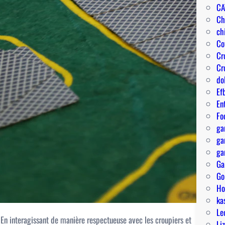
CA
Ch
ch
Co
Cr
Cr
do
Ef
En
Fo
ga
ga
ga
Ga
Go
Ho
ka
Le
. En interagissant de manière respectueuse avec les croupiers et
Li