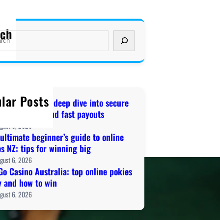
rch
lar Posts
e Pokies NZ: A deep dive into secure
ent methods and fast payouts
gust 6, 2026
ultimate beginner’s guide to online
s NZ: tips for winning big
gust 6, 2026
Go Casino Australia: top online pokies
y and how to win
gust 6, 2026