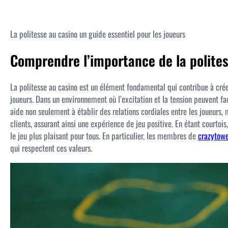
La politesse au casino un guide essentiel pour les joueurs
Comprendre l’importance de la polite
La politesse au casino est un élément fondamental qui contribue à cré
joueurs. Dans un environnement où l’excitation et la tension peuvent fa
aide non seulement à établir des relations cordiales entre les joueurs
clients, assurant ainsi une expérience de jeu positive. En étant courto
le jeu plus plaisant pour tous. En particulier, les membres de
crazytowe
qui respectent ces valeurs.