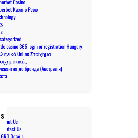
perbet Casino
perbet Казино Ревю
chnology
xs
ps
categorized
rde casino 365 login or registration Hungary
ληνικό Online Στοίχημα
οιχηματικές
левантна до бренда (Австралія)
кста
es
About Us
Contact Us
GRO Details