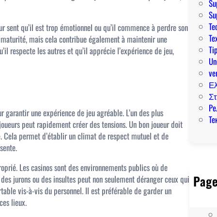
Su
Su
Te
ueur sent qu’il est trop émotionnel ou qu’il commence à perdre son
Te
 maturité, mais cela contribue également à maintenir une
Ti
l respecte les autres et qu’il apprécie l’expérience de jeu,
Un
ve
Ελ
Στ
Ре
r garantir une expérience de jeu agréable. L’un des plus
Те
s joueurs peut rapidement créer des tensions. Un bon joueur doit
te. Cela permet d’établir un climat de respect mutuel et de
sente.
roprié. Les casinos sont des environnements publics où de
Pag
 des jurons ou des insultes peut non seulement déranger ceux qui
able vis-à-vis du personnel. Il est préférable de garder un
ces lieux.