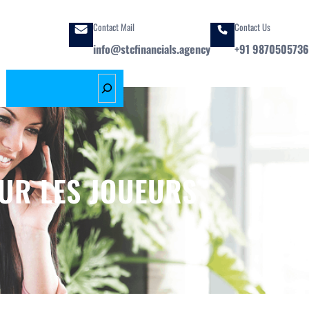
Contact Mail
Contact Us
info@stcfinancials.agency
+91 9870505736
S
S
e
a
r
c
h
OUR LES JOUEURS