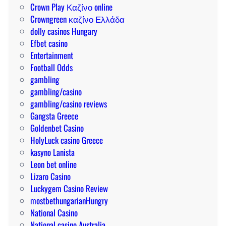
a
i
Crown Play Καζίνο online
u
n
Crowngreen καζίνο Ελλάδα
n
s
dolly casinos Hungary
a
i
Efbet casino
v
g
Entertainment
e
h
Football Odds
n
t
gambling
t
s
gambling/casino
a
gambling/casino reviews
j
Gangsta Greece
a
Goldenbet Casino
g
HolyLuck casino Greece
a
kasyno Lanista
n
Leon bet online
a
Lizaro Casino
d
Luckygem Casino Review
o
mostbethungarianHungry
r
National Casino
a
National casino Australia