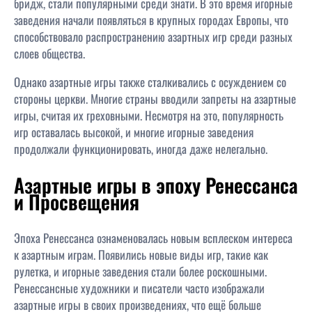
бридж, стали популярными среди знати. В это время игорные
заведения начали появляться в крупных городах Европы, что
способствовало распространению азартных игр среди разных
слоев общества.
Однако азартные игры также сталкивались с осуждением со
стороны церкви. Многие страны вводили запреты на азартные
игры, считая их греховными. Несмотря на это, популярность
игр оставалась высокой, и многие игорные заведения
продолжали функционировать, иногда даже нелегально.
Азартные игры в эпоху Ренессанса
и Просвещения
Эпоха Ренессанса ознаменовалась новым всплеском интереса
к азартным играм. Появились новые виды игр, такие как
рулетка, и игорные заведения стали более роскошными.
Ренессансные художники и писатели часто изображали
азартные игры в своих произведениях, что ещё больше