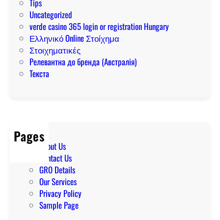
Tips
Uncategorized
verde casino 365 login or registration Hungary
Ελληνικό Online Στοίχημα
Στοιχηματικές
Релевантна до бренда (Австралія)
Текста
Pages
About Us
Contact Us
GRO Details
Our Services
Privacy Policy
Sample Page