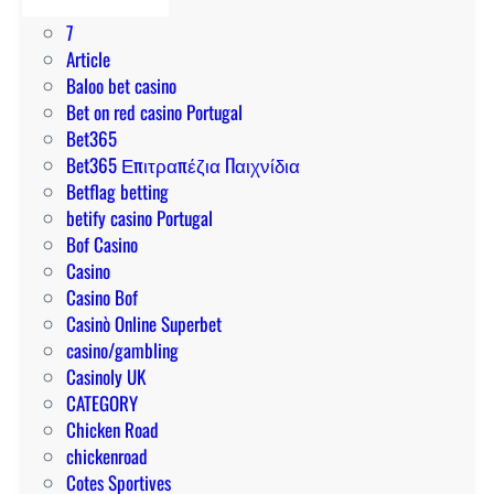
i
1
e
e
r
7
r
c
e
Article
e
t
a
Baloo bet casino
n
i
s
Bet on red casino Portugal
S
v
s
Bet365
i
o
u
Bet365 Επιτραπέζια Παιχνίδια
e
s
r
Betflag betting
I
d
e
betify casino Portugal
h
e
d
Bof Casino
r
m
l
Casino
e
e
u
Casino Bof
V
l
c
Casinò Online Superbet
o
b
k
casino/gambling
r
e
y
Casinoly UK
t
t
p
CATEGORY
e
p
a
Chicken Road
i
a
r
chickenroad
l
r
i
Cotes Sportives
e