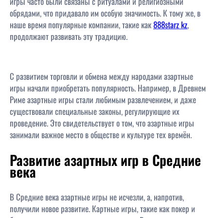
игры часто были связаны с ритуалами и религиозными
обрядами, что придавало им особую значимость. К тому же, в
наше время популярные компании, такие как
888starz kz
,
продолжают развивать эту традицию.
С развитием торговли и обмена между народами азартные
игры начали приобретать популярность. Например, в Древнем
Риме азартные игры стали любимым развлечением, и даже
существовали специальные законы, регулирующие их
проведение. Это свидетельствует о том, что азартные игры
занимали важное место в обществе и культуре тех времён.
Развитие азартных игр в Средние
века
В Средние века азартные игры не исчезли, а, напротив,
получили новое развитие. Картные игры, такие как покер и