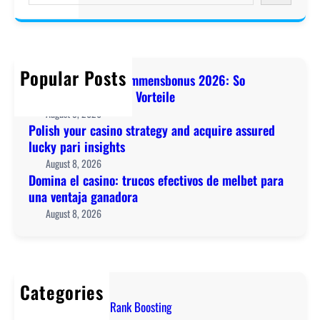
s
n
i
a
b
a
n
r
o
e
o
c
n
l
s
h
u
Popular Posts
c
7abet Casino Willkommensbonus 2026: So
t
s
a
maximieren Sie Ihre Vorteile
r
2
s
August 9, 2026
a
0
i
Polish your casino strategy and acquire assured
t
2
n
lucky pari insights
e
6
o
August 8, 2026
g
:
:
Domina el casino: trucos efectivos de melbet para
y
S
t
una ventaja ganadora
a
o
r
August 8, 2026
n
m
u
d
a
c
a
x
o
c
i
s
q
Categories
m
e
u
! Marvel Rivals Rank Boosting
i
f