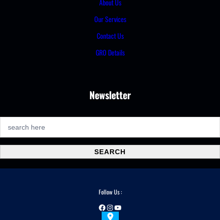
About Us
Our Services
Contact Us
GRO Details
Newsletter
S
e
a
SEARCH
r
c
h
Follow Us :
Facebook
Instagram
YouTube