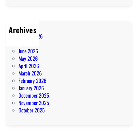
Archives
August 2026
July 2026
June 2026
May 2026
April 2026
March 2026
February 2026
January 2026
December 2025
November 2025
October 2025