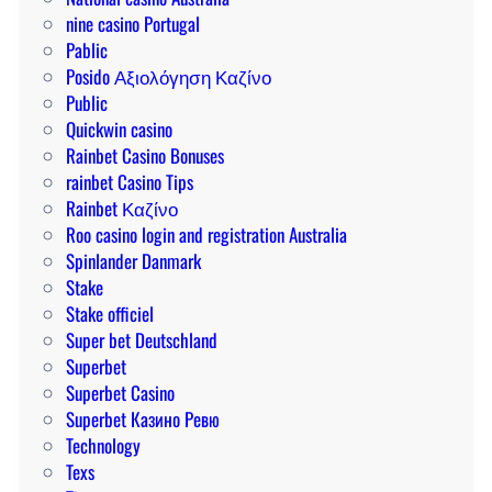
nine casino Portugal
Pablic
Posido Αξιολόγηση Καζίνο
Public
Quickwin casino
Rainbet Casino Bonuses
rainbet Casino Tips
Rainbet Καζίνο
Roo casino login and registration Australia
Spinlander Danmark
Stake
Stake officiel
Super bet Deutschland
Superbet
Superbet Casino
Superbet Казино Ревю
Technology
Texs