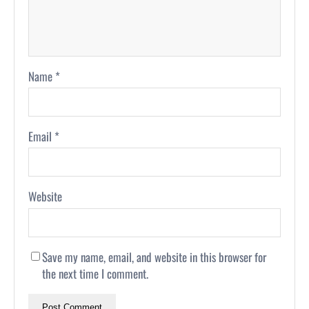
Name
*
Email
*
Website
Save my name, email, and website in this browser for
the next time I comment.