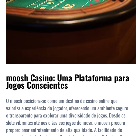
moosh Casino: Uma Plataforma para
Jogos Conscientes
O moosh posiciona-se como um destino de casino online que
valoriza a experiência do jogador, oferecendo um ambiente seguro
e transparente para explorar uma diversidade de jogos. Desde as
slots vibrantes até aos clássicos jogos de mesa, o moosh procura
proporcionar entretenimento de alta qualidade. A facilidade de