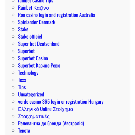
rainbet Casino Tips
é
Rainbet Καζίνο
r
Roo casino login and registration Australia
t
Spinlander Danmark
é
Stake
k
Stake officiel
e
Super bet Deutschland
t
Superbet
?
Superbet Casino
Superbet Казино Ревю
Technology
Texs
Tips
Uncategorized
verde casino 365 login or registration Hungary
Ελληνικό Online Στοίχημα
Στοιχηματικές
Релевантна до бренда (Австралія)
Текста