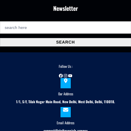
Newsletter
S
e
a
SEARCH
r
c
h
Follow Us :
Facebook
Instagram
YouTube
Our Address
1/1, S/F, Tilak Nagar Main Road, New Delhi, West Delhi, Delhi, 110018.
Email Address
support@stcfinancials.agency