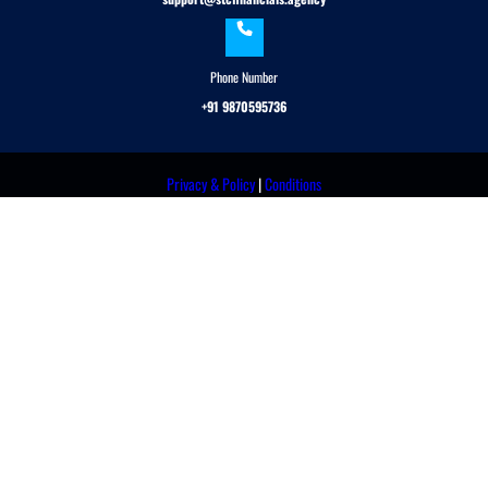
Phone Number
+91 9870595736
Privacy & Policy
|
Conditions