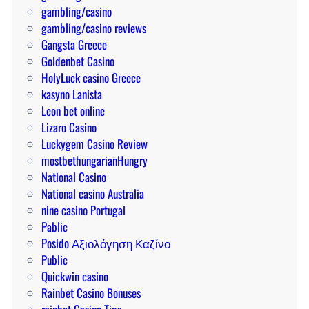
é
n
gambling/casino
r
f
gambling/casino reviews
h
i
Gangsta Greece
e
a
Goldenbet Casino
t
r
HolyLuck casino Greece
e
kasyno Lanista
d
Leon bet online
e
Lizaro Casino
l
Luckygem Casino Review
a
mostbethungarianHungry
m
National Casino
a
National casino Australia
x
nine casino Portugal
i
Pablic
m
Posido Αξιολόγηση Καζίνο
á
Public
l
Quickwin casino
i
Rainbet Casino Bonuses
s