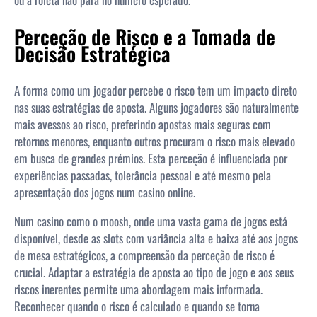
Perceção de Risco e a Tomada de
Decisão Estratégica
A forma como um jogador percebe o risco tem um impacto direto
nas suas estratégias de aposta. Alguns jogadores são naturalmente
mais avessos ao risco, preferindo apostas mais seguras com
retornos menores, enquanto outros procuram o risco mais elevado
em busca de grandes prémios. Esta perceção é influenciada por
experiências passadas, tolerância pessoal e até mesmo pela
apresentação dos jogos num casino online.
Num casino como o moosh, onde uma vasta gama de jogos está
disponível, desde as slots com variância alta e baixa até aos jogos
de mesa estratégicos, a compreensão da perceção de risco é
crucial. Adaptar a estratégia de aposta ao tipo de jogo e aos seus
riscos inerentes permite uma abordagem mais informada.
Reconhecer quando o risco é calculado e quando se torna