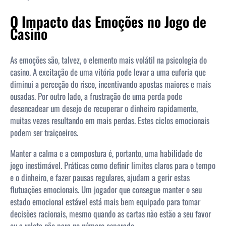
O Impacto das Emoções no Jogo de
Casino
As emoções são, talvez, o elemento mais volátil na psicologia do
casino. A excitação de uma vitória pode levar a uma euforia que
diminui a perceção do risco, incentivando apostas maiores e mais
ousadas. Por outro lado, a frustração de uma perda pode
desencadear um desejo de recuperar o dinheiro rapidamente,
muitas vezes resultando em mais perdas. Estes ciclos emocionais
podem ser traiçoeiros.
Manter a calma e a compostura é, portanto, uma habilidade de
jogo inestimável. Práticas como definir limites claros para o tempo
e o dinheiro, e fazer pausas regulares, ajudam a gerir estas
flutuações emocionais. Um jogador que consegue manter o seu
estado emocional estável está mais bem equipado para tomar
decisões racionais, mesmo quando as cartas não estão a seu favor
ou a roleta não para no número esperado.