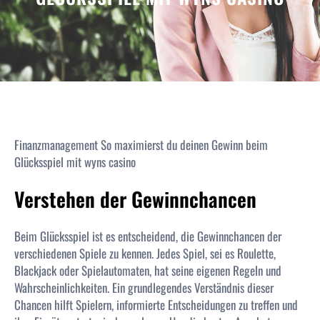
Finanzmanagement So maximierst du deinen Gewinn beim
Glücksspiel mit wyns casino
Verstehen der Gewinnchancen
Beim Glücksspiel ist es entscheidend, die Gewinnchancen der
verschiedenen Spiele zu kennen. Jedes Spiel, sei es Roulette,
Blackjack oder Spielautomaten, hat seine eigenen Regeln und
Wahrscheinlichkeiten. Ein grundlegendes Verständnis dieser
Chancen hilft Spielern, informierte Entscheidungen zu treffen und