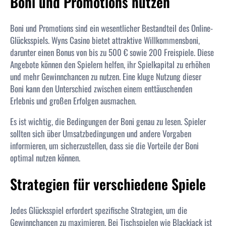
Boni und Promotions nutzen
Boni und Promotions sind ein wesentlicher Bestandteil des Online-
Glücksspiels. Wyns Casino bietet attraktive Willkommensboni,
darunter einen Bonus von bis zu 500 € sowie 200 Freispiele. Diese
Angebote können den Spielern helfen, ihr Spielkapital zu erhöhen
und mehr Gewinnchancen zu nutzen. Eine kluge Nutzung dieser
Boni kann den Unterschied zwischen einem enttäuschenden
Erlebnis und großen Erfolgen ausmachen.
Es ist wichtig, die Bedingungen der Boni genau zu lesen. Spieler
sollten sich über Umsatzbedingungen und andere Vorgaben
informieren, um sicherzustellen, dass sie die Vorteile der Boni
optimal nutzen können.
Strategien für verschiedene Spiele
Jedes Glücksspiel erfordert spezifische Strategien, um die
Gewinnchancen zu maximieren. Bei Tischspielen wie Blackjack ist