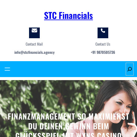
Skip
to
STC Financials
content
Contact Mail
Contact Us
info@stcfinancials.agency
+91 9870505736
S
e
a
r
c
h
FINANZMANAGEMENT SO MAXIMIERST
DU DEINEN GEWINN BEIM
GLÜCKSSPIEL MIT WYNS CASINO