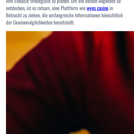
ihre Einsätze strategisch zu planen. Um die besten Angebote zu
entdecken, ist es ratsam, eine Plattform wie
wyns casino
in
Betracht zu ziehen, die umfangreiche Informationen hinsichtlich
der Gewinnmöglichkeiten bereitstellt.