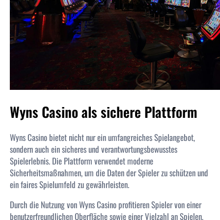
Wyns Casino als sichere Plattform
Wyns Casino bietet nicht nur ein umfangreiches Spielangebot,
sondern auch ein sicheres und verantwortungsbewusstes
Spielerlebnis. Die Plattform verwendet moderne
Sicherheitsmaßnahmen, um die Daten der Spieler zu schützen und
ein faires Spielumfeld zu gewährleisten.
Durch die Nutzung von Wyns Casino profitieren Spieler von einer
benutzerfreundlichen Oberfläche sowie einer Vielzahl an Spielen,