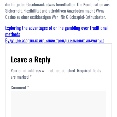
die für jeden Geschmack etwas bereithalten. Die Kombination aus
Sicherheit, Flexibilität und attraktiven Angeboten macht Wyns
Casino zu einer erstklassigen Wahl für Glücksspiel-Enthusiasten.
Exploring the advantages of online gambling over traditional
methods
Будущее азартных игр какие тренды изменят индустрию
Leave a Reply
Your email address will not be published.
Required fields
are marked
*
Comment
*