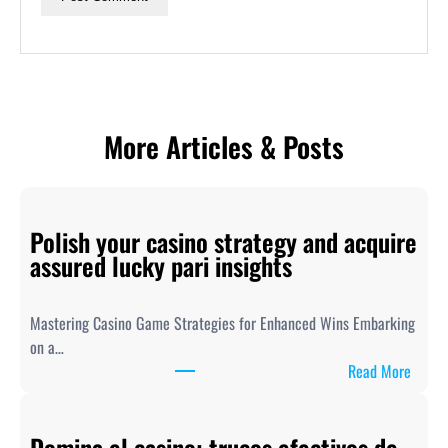
More Articles & Posts
Polish your casino strategy and acquire
assured lucky pari insights
Mastering Casino Game Strategies for Enhanced Wins Embarking
on a…
:
Read More
P
o
Domina el casino: trucos efectivos de
l