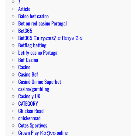
e
7
d
u
m
Article
l
í
e
Baloo bet casino
u
a
l
Bet on red casino Portugal
c
p
b
Bet365
k
a
e
Bet365 Επιτραπέζια Παιχνίδια
y
r
t
Betflag betting
p
a
p
betify casino Portugal
a
g
a
Bof Casino
r
a
r
Casino
i
n
a
Casino Bof
i
a
u
Casinò Online Superbet
n
r
n
casino/gambling
s
a
a
Casinoly UK
i
l
v
CATEGORY
g
o
e
Chicken Road
h
g
n
chickenroad
t
r
t
Cotes Sportives
s
a
a
Crown Play Καζίνο online
n