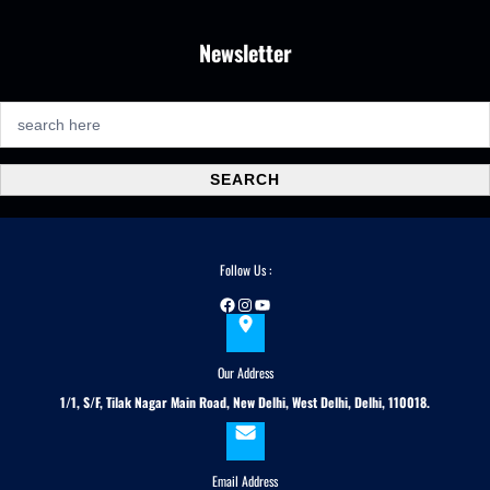
Newsletter
S
e
a
SEARCH
r
c
h
Follow Us :
Facebook
Instagram
YouTube
Our Address
1/1, S/F, Tilak Nagar Main Road, New Delhi, West Delhi, Delhi, 110018.
Email Address