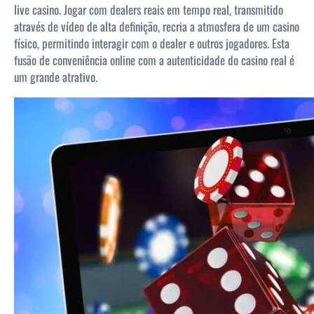
live casino. Jogar com dealers reais em tempo real, transmitido
através de vídeo de alta definição, recria a atmosfera de um casino
físico, permitindo interagir com o dealer e outros jogadores. Esta
fusão de conveniência online com a autenticidade do casino real é
um grande atrativo.