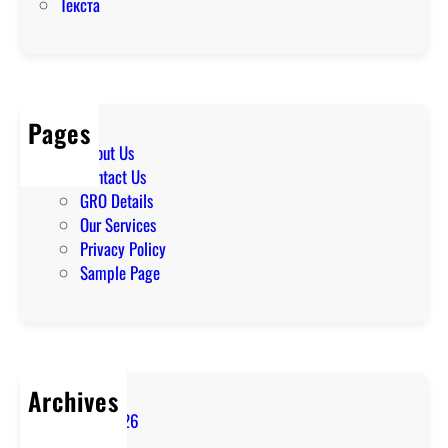
Текста
Pages
About Us
Contact Us
GRO Details
Our Services
Privacy Policy
Sample Page
Archives
August 2026
July 2026