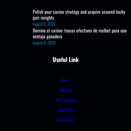
Polish your casino strategy and acquire assured lucky
pari insights
August 8, 2026
Domina el casino: trucos efectivos de melbet para una
ventaja ganadora
August 8, 2026
Useful Link
Home
About Us
Our Services
Contact Us
GRO Details