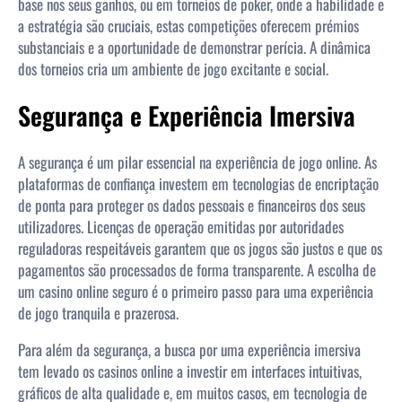
base nos seus ganhos, ou em torneios de poker, onde a habilidade e
a estratégia são cruciais, estas competições oferecem prémios
substanciais e a oportunidade de demonstrar perícia. A dinâmica
dos torneios cria um ambiente de jogo excitante e social.
Segurança e Experiência Imersiva
A segurança é um pilar essencial na experiência de jogo online. As
plataformas de confiança investem em tecnologias de encriptação
de ponta para proteger os dados pessoais e financeiros dos seus
utilizadores. Licenças de operação emitidas por autoridades
reguladoras respeitáveis garantem que os jogos são justos e que os
pagamentos são processados de forma transparente. A escolha de
um casino online seguro é o primeiro passo para uma experiência
de jogo tranquila e prazerosa.
Para além da segurança, a busca por uma experiência imersiva
tem levado os casinos online a investir em interfaces intuitivas,
gráficos de alta qualidade e, em muitos casos, em tecnologia de