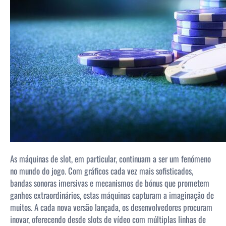
As máquinas de slot, em particular, continuam a ser um fenómeno
no mundo do jogo. Com gráficos cada vez mais sofisticados,
bandas sonoras imersivas e mecanismos de bónus que prometem
ganhos extraordinários, estas máquinas capturam a imaginação de
muitos. A cada nova versão lançada, os desenvolvedores procuram
inovar, oferecendo desde slots de vídeo com múltiplas linhas de