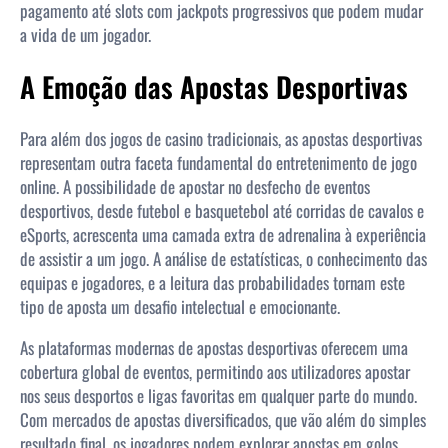
pagamento até slots com jackpots progressivos que podem mudar
a vida de um jogador.
A Emoção das Apostas Desportivas
Para além dos jogos de casino tradicionais, as apostas desportivas
representam outra faceta fundamental do entretenimento de jogo
online. A possibilidade de apostar no desfecho de eventos
desportivos, desde futebol e basquetebol até corridas de cavalos e
eSports, acrescenta uma camada extra de adrenalina à experiência
de assistir a um jogo. A análise de estatísticas, o conhecimento das
equipas e jogadores, e a leitura das probabilidades tornam este
tipo de aposta um desafio intelectual e emocionante.
As plataformas modernas de apostas desportivas oferecem uma
cobertura global de eventos, permitindo aos utilizadores apostar
nos seus desportos e ligas favoritas em qualquer parte do mundo.
Com mercados de apostas diversificados, que vão além do simples
resultado final, os jogadores podem explorar apostas em golos