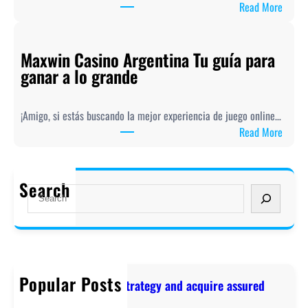
:
Read More
u
D
r
o
c
Maxwin Casino Argentina Tu guía para
m
a
ganar a lo grande
i
s
n
i
a
n
¡Amigo, si estás buscando la mejor experiencia de juego online…
e
o
:
Read More
l
s
M
c
t
a
a
r
x
Search
s
S
a
w
i
e
t
i
n
a
e
n
o
r
g
C
:
c
y
a
t
h
a
Popular Posts
s
Polish your casino strategy and acquire assured
r
n
i
lucky pari insights
u