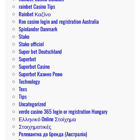
rainbet Casino Tips
Rainbet Καζίνο
Roo casino login and registration Australia
Spinlander Danmark
Stake
Stake officiel
Super bet Deutschland
Superbet
Superbet Casino
Superbet Казино Ревю
Technology
Texs
Tips
Uncategorized
verde casino 365 login or registration Hungary
Ελληνικό Online Στοίχημα
Στοιχηματικές
Релевантна до бренда (Австралія)