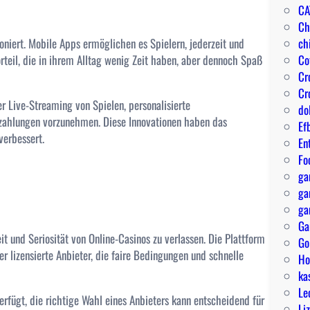
CA
Ch
niert. Mobile Apps ermöglichen es Spielern, jederzeit und
ch
Vorteil, die in ihrem Alltag wenig Zeit haben, aber dennoch Spaß
Co
Cr
Cr
r Live-Streaming von Spielen, personalisierte
do
szahlungen vorzunehmen. Diese Innovationen haben das
Ef
verbessert.
En
Fo
ga
ga
ga
Ga
eit und Seriosität von Online-Casinos zu verlassen. Die Plattform
Go
r lizensierte Anbieter, die faire Bedingungen und schnelle
Ho
ka
Le
rfügt, die richtige Wahl eines Anbieters kann entscheidend für
Li