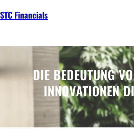
Skip
to
STC Financials
content
HOME
OUR SERVICES
DIE BEDEUTUNG VO
INNOVATIONEN D