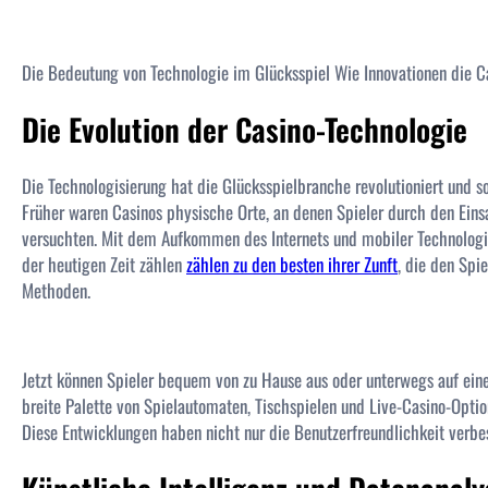
Die Bedeutung von Technologie im Glücksspiel Wie Innovationen die C
Die Evolution der Casino-Technologie
Die Technologisierung hat die Glücksspielbranche revolutioniert und s
Früher waren Casinos physische Orte, an denen Spieler durch den Eins
versuchten. Mit dem Aufkommen des Internets und mobiler Technologie
der heutigen Zeit zählen
zählen zu den besten ihrer Zunft
, die den Spi
Methoden.
Jetzt können Spieler bequem von zu Hause aus oder unterwegs auf eine 
breite Palette von Spielautomaten, Tischspielen und Live-Casino-Optio
Diese Entwicklungen haben nicht nur die Benutzerfreundlichkeit verbe