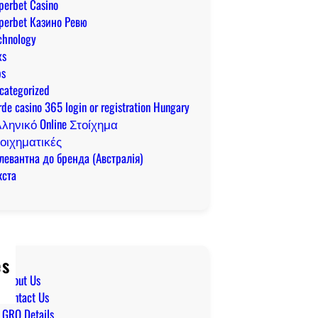
perbet Casino
perbet Казино Ревю
chnology
xs
ps
categorized
rde casino 365 login or registration Hungary
ληνικό Online Στοίχημα
οιχηματικές
левантна до бренда (Австралія)
кста
es
About Us
Contact Us
GRO Details