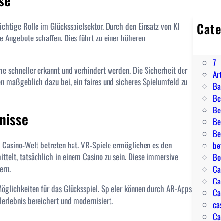
se
Cate
ichtige Rolle im Glücksspielsektor. Durch den Einsatz von KI
e Angebote schaffen. Dies führt zu einer höheren
! 
1
7
he schneller erkannt und verhindert werden. Die Sicherheit der
Ar
gen maßgeblich dazu bei, ein faires und sicheres Spielumfeld zu
Ba
Be
Be
bnisse
Be
Be
ie Casino-Welt betreten hat. VR-Spiele ermöglichen es den
be
ittelt, tatsächlich in einem Casino zu sein. Diese immersive
Bo
ern.
Ca
Ca
öglichkeiten für das Glücksspiel. Spieler können durch AR-Apps
Ca
lerlebnis bereichert und modernisiert.
ca
Ca