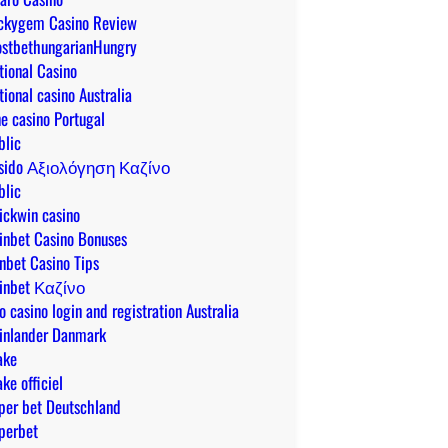
ckygem Casino Review
stbethungarianHungry
tional Casino
tional casino Australia
ne casino Portugal
blic
sido Αξιολόγηση Καζίνο
blic
ickwin casino
inbet Casino Bonuses
inbet Casino Tips
inbet Καζίνο
o casino login and registration Australia
inlander Danmark
ake
ake officiel
per bet Deutschland
perbet