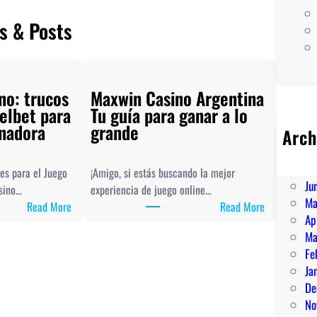
s & Posts
no: trucos
Maxwin Casino Argentina
elbet para
Tu guía para ganar a lo
anadora
grande
Arch
Au
Ju
es para el Juego
¡Amigo, si estás buscando la mejor
Ju
sino…
experiencia de juego online…
Ma
:
:
Read More
Read More
Ap
D
M
Ma
o
a
Fe
m
x
Ja
i
w
De
n
i
No
a
n