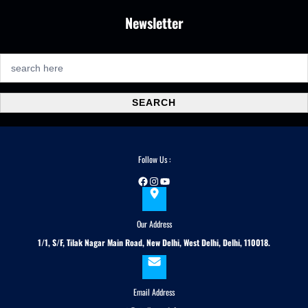
Newsletter
S
e
a
SEARCH
r
c
h
Follow Us :
Facebook
Instagram
YouTube
Our Address
1/1, S/F, Tilak Nagar Main Road, New Delhi, West Delhi, Delhi, 110018.
Email Address