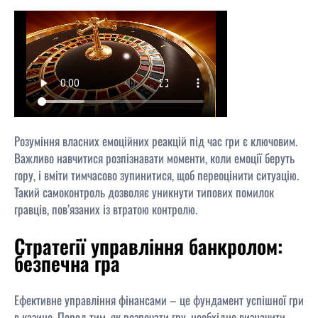
Розуміння власних емоційних реакцій під час гри є ключовим.
Важливо навчитися розпізнавати моменти, коли емоції беруть
гору, і вміти тимчасово зупинитися, щоб переоцінити ситуацію.
Такий самоконтроль дозволяє уникнути типових помилок
гравців, пов’язаних із втратою контролю.
Стратегії управління банкролом:
безпечна гра
Ефективне управління фінансами – це фундамент успішної гри
в казино. Перед тим, як розпочати гру, необхідно визначити