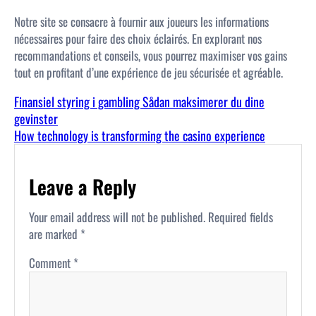
Notre site se consacre à fournir aux joueurs les informations
nécessaires pour faire des choix éclairés. En explorant nos
recommandations et conseils, vous pourrez maximiser vos gains
tout en profitant d’une expérience de jeu sécurisée et agréable.
Finansiel styring i gambling Sådan maksimerer du dine
gevinster
How technology is transforming the casino experience
Leave a Reply
Your email address will not be published.
Required fields
are marked
*
Comment
*