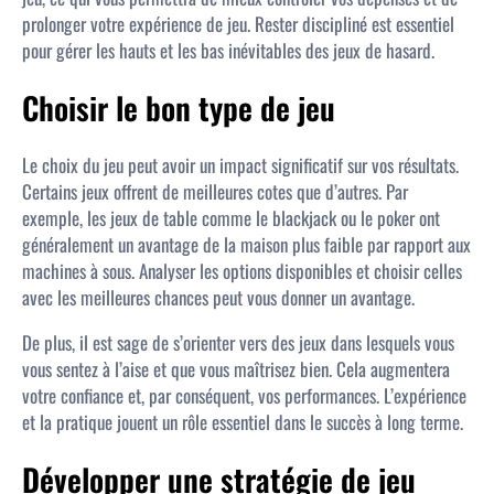
prolonger votre expérience de jeu. Rester discipliné est essentiel
pour gérer les hauts et les bas inévitables des jeux de hasard.
Choisir le bon type de jeu
Le choix du jeu peut avoir un impact significatif sur vos résultats.
Certains jeux offrent de meilleures cotes que d’autres. Par
exemple, les jeux de table comme le blackjack ou le poker ont
généralement un avantage de la maison plus faible par rapport aux
machines à sous. Analyser les options disponibles et choisir celles
avec les meilleures chances peut vous donner un avantage.
De plus, il est sage de s’orienter vers des jeux dans lesquels vous
vous sentez à l’aise et que vous maîtrisez bien. Cela augmentera
votre confiance et, par conséquent, vos performances. L’expérience
et la pratique jouent un rôle essentiel dans le succès à long terme.
Développer une stratégie de jeu