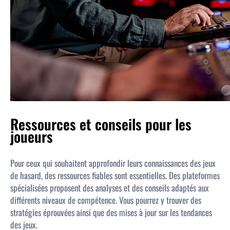
Ressources et conseils pour les
joueurs
Pour ceux qui souhaitent approfondir leurs connaissances des jeux
de hasard, des ressources fiables sont essentielles. Des plateformes
spécialisées proposent des analyses et des conseils adaptés aux
différents niveaux de compétence. Vous pourrez y trouver des
stratégies éprouvées ainsi que des mises à jour sur les tendances
des jeux.