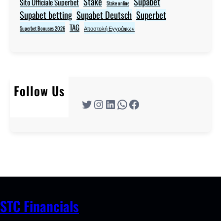
Stake
Supabet
Sito Ufficiale Superbet
Stake online
Supabet betting
Supabet Deutsch
Superbet
TAG
Superbet Bonuses 2026
Αποστολή Εγγράφων
Follow Us
Twitter
Instagram
LinkedIn
WhatsApp
Facebook
STC Financials