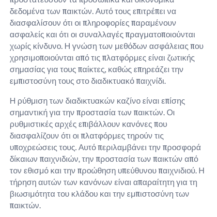
δεδομένα των παικτών. Αυτό τους επιτρέπει να
διασφαλίσουν ότι οι πληροφορίες παραμένουν
ασφαλείς και ότι οι συναλλαγές πραγματοποιούνται
χωρίς κίνδυνο. Η γνώση των μεθόδων ασφάλειας που
χρησιμοποιούνται από τις πλατφόρμες είναι ζωτικής
σημασίας για τους παίκτες, καθώς επηρεάζει την
εμπιστοσύνη τους στο διαδικτυακό παιχνίδι.
Η ρύθμιση των διαδικτυακών καζίνο είναι επίσης
σημαντική για την προστασία των παικτών. Οι
ρυθμιστικές αρχές επιβάλλουν κανόνες που
διασφαλίζουν ότι οι πλατφόρμες τηρούν τις
υποχρεώσεις τους. Αυτό περιλαμβάνει την προσφορά
δίκαιων παιχνιδιών, την προστασία των παικτών από
τον εθισμό και την προώθηση υπεύθυνου παιχνιδιού. Η
τήρηση αυτών των κανόνων είναι απαραίτητη για τη
βιωσιμότητα του κλάδου και την εμπιστοσύνη των
παικτών.