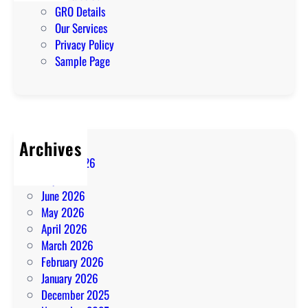
GRO Details
Our Services
Privacy Policy
Sample Page
Archives
August 2026
July 2026
June 2026
May 2026
April 2026
March 2026
February 2026
January 2026
December 2025