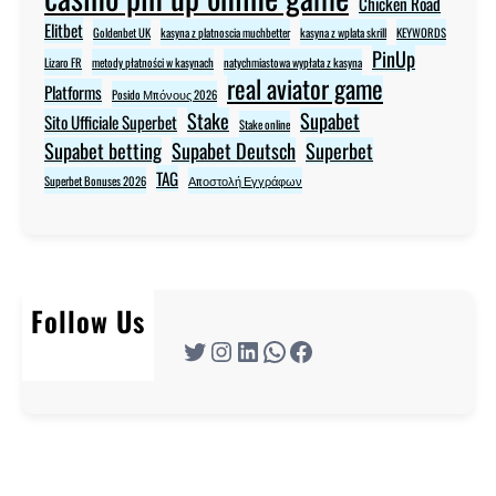
Chicken Road
Elitbet
Goldenbet UK
kasyna z platnoscia muchbetter
kasyna z wplata skrill
KEYWORDS
PinUp
Lizaro FR
metody płatności w kasynach
natychmiastowa wypłata z kasyna
real aviator game
Platforms
Posido Μπόνους 2026
Stake
Supabet
Sito Ufficiale Superbet
Stake online
Supabet betting
Supabet Deutsch
Superbet
TAG
Superbet Bonuses 2026
Αποστολή Εγγράφων
Follow Us
Twitter
Instagram
LinkedIn
WhatsApp
Facebook