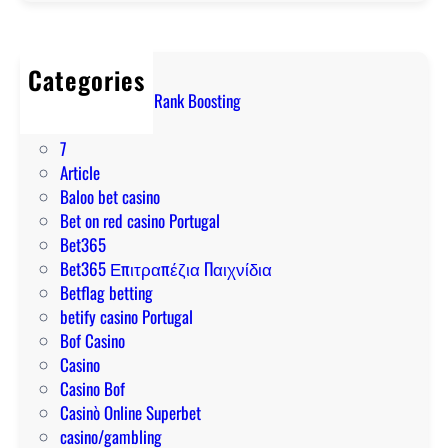
t
a
i
i
s
n
v
s
a
o
Categories
u
T
s
! Marvel Rivals Rank Boosting
r
u
d
1
e
g
e
7
d
u
m
Article
l
í
e
Baloo bet casino
u
a
l
Bet on red casino Portugal
c
p
b
Bet365
k
a
e
Bet365 Επιτραπέζια Παιχνίδια
y
r
t
Betflag betting
p
a
p
betify casino Portugal
a
g
a
Bof Casino
r
a
r
Casino
i
n
a
Casino Bof
i
a
u
Casinò Online Superbet
n
r
n
casino/gambling
s
a