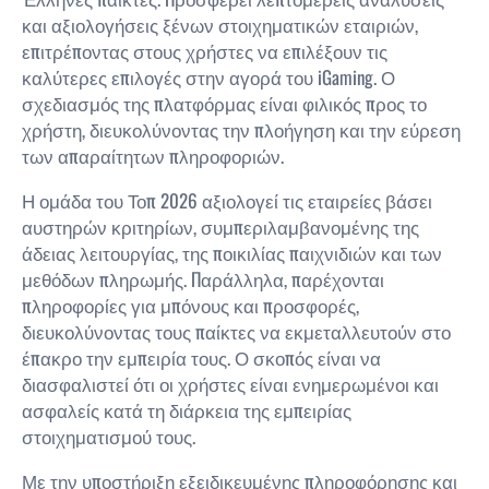
και αξιολογήσεις ξένων στοιχηματικών εταιριών,
επιτρέποντας στους χρήστες να επιλέξουν τις
καλύτερες επιλογές στην αγορά του iGaming. Ο
σχεδιασμός της πλατφόρμας είναι φιλικός προς το
χρήστη, διευκολύνοντας την πλοήγηση και την εύρεση
των απαραίτητων πληροφοριών.
Η ομάδα του Τοπ 2026 αξιολογεί τις εταιρείες βάσει
αυστηρών κριτηρίων, συμπεριλαμβανομένης της
άδειας λειτουργίας, της ποικιλίας παιχνιδιών και των
μεθόδων πληρωμής. Παράλληλα, παρέχονται
πληροφορίες για μπόνους και προσφορές,
διευκολύνοντας τους παίκτες να εκμεταλλευτούν στο
έπακρο την εμπειρία τους. Ο σκοπός είναι να
διασφαλιστεί ότι οι χρήστες είναι ενημερωμένοι και
ασφαλείς κατά τη διάρκεια της εμπειρίας
στοιχηματισμού τους.
Με την υποστήριξη εξειδικευμένης πληροφόρησης και