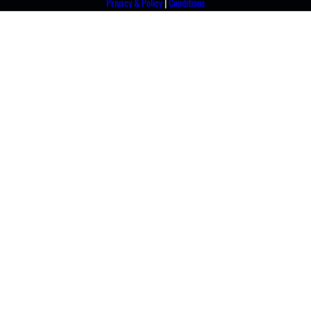
Privacy & Policy
|
Conditions