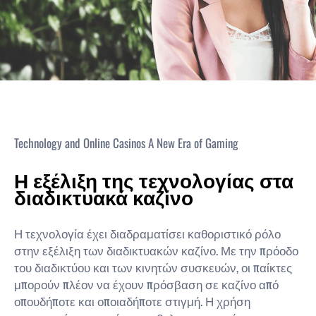
Technology and Online Casinos A New Era of Gaming
Η εξέλιξη της τεχνολογίας στα
διαδικτυακά καζίνο
Η τεχνολογία έχει διαδραματίσει καθοριστικό ρόλο
στην εξέλιξη των διαδικτυακών καζίνο. Με την πρόοδο
του διαδικτύου και των κινητών συσκευών, οι παίκτες
μπορούν πλέον να έχουν πρόσβαση σε καζίνο από
οπουδήποτε και οποιαδήποτε στιγμή. Η χρήση