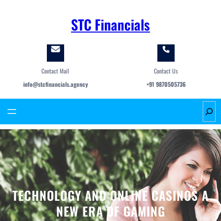
Skip
to
STC Financials
content
Contact Mail
Contact Us
info@stcfinancials.agency
+91 9870505736
S
e
a
r
c
h
TECHNOLOGY AND ONLINE CASINOS A
NEW ERA OF GAMING