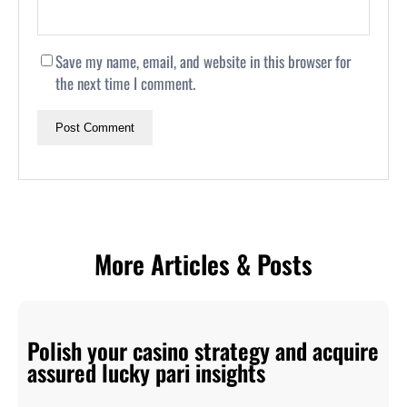
Save my name, email, and website in this browser for
the next time I comment.
More Articles & Posts
Polish your casino strategy and acquire
assured lucky pari insights