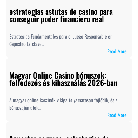
estrategias astutas de casino para
conseguir poder financiero real
Estrategias Fundamentales para el Juego Responsable en
Caposino La clave…
:
Read More
e
s
Magyar Online Casino bónuszok:
t
felfedezés és kihasználás 2026-ban
r
a
t
A magyar online kaszinók világa folyamatosan fejlődik, és a
e
bónuszajánlatok…
g
:
Read More
i
M
a
a
s
g