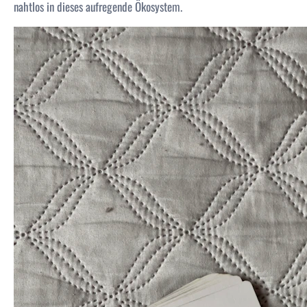
nahtlos in dieses aufregende Ökosystem.