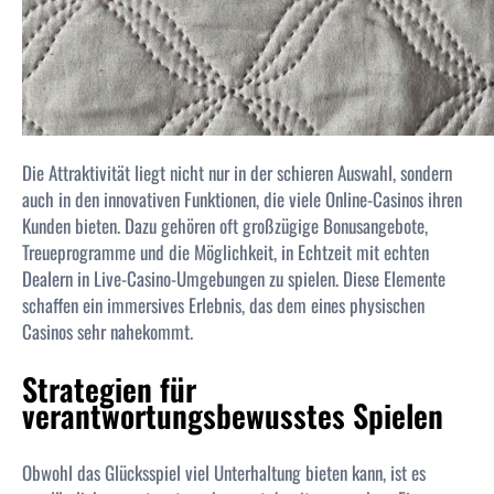
Die Attraktivität liegt nicht nur in der schieren Auswahl, sondern
auch in den innovativen Funktionen, die viele Online-Casinos ihren
Kunden bieten. Dazu gehören oft großzügige Bonusangebote,
Treueprogramme und die Möglichkeit, in Echtzeit mit echten
Dealern in Live-Casino-Umgebungen zu spielen. Diese Elemente
schaffen ein immersives Erlebnis, das dem eines physischen
Casinos sehr nahekommt.
Strategien für
verantwortungsbewusstes Spielen
Obwohl das Glücksspiel viel Unterhaltung bieten kann, ist es