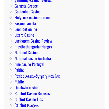
p
Gangsta Greece
u
Goldenbet Casino
e
HolyLuck casino Greece
d
kasyno Lanista
e
Leon bet online
s
Lizaro Casino
c
Luckygem Casino Review
o
mostbethungarianHungry
n
National Casino
f
National casino Australia
i
nine casino Portugal
a
Pablic
r
Posido Αξιολόγηση Καζίνο
Public
Quickwin casino
Rainbet Casino Bonuses
rainbet Casino Tips
Rainbet Καζίνο