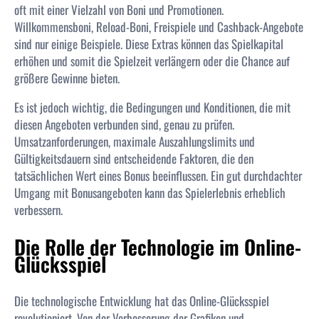
oft mit einer Vielzahl von Boni und Promotionen.
Willkommensboni, Reload-Boni, Freispiele und Cashback-Angebote
sind nur einige Beispiele. Diese Extras können das Spielkapital
erhöhen und somit die Spielzeit verlängern oder die Chance auf
größere Gewinne bieten.
Es ist jedoch wichtig, die Bedingungen und Konditionen, die mit
diesen Angeboten verbunden sind, genau zu prüfen.
Umsatzanforderungen, maximale Auszahlungslimits und
Gültigkeitsdauern sind entscheidende Faktoren, die den
tatsächlichen Wert eines Bonus beeinflussen. Ein gut durchdachter
Umgang mit Bonusangeboten kann das Spielerlebnis erheblich
verbessern.
Die Rolle der Technologie im Online-
Glücksspiel
Die technologische Entwicklung hat das Online-Glücksspiel
revolutioniert. Von der Verbesserung der Grafiken und