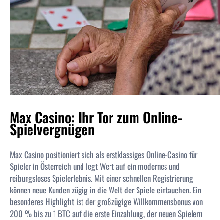
Max Casino: Ihr Tor zum Online-
Spielvergnügen
Max Casino positioniert sich als erstklassiges Online-Casino für
Spieler in Österreich und legt Wert auf ein modernes und
reibungsloses Spielerlebnis. Mit einer schnellen Registrierung
können neue Kunden zügig in die Welt der Spiele eintauchen. Ein
besonderes Highlight ist der großzügige Willkommensbonus von
200 % bis zu 1 BTC auf die erste Einzahlung, der neuen Spielern