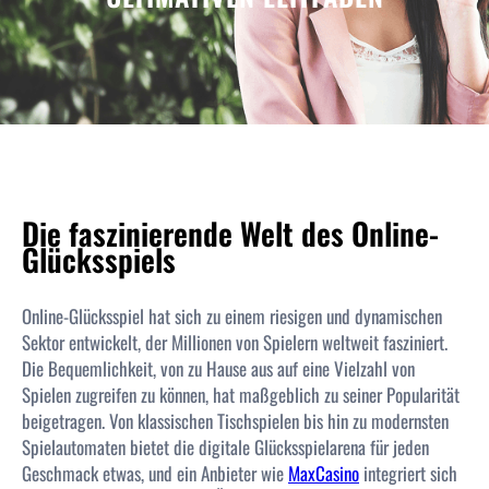
Die faszinierende Welt des Online-
Glücksspiels
Online-Glücksspiel hat sich zu einem riesigen und dynamischen
Sektor entwickelt, der Millionen von Spielern weltweit fasziniert.
Die Bequemlichkeit, von zu Hause aus auf eine Vielzahl von
Spielen zugreifen zu können, hat maßgeblich zu seiner Popularität
beigetragen. Von klassischen Tischspielen bis hin zu modernsten
Spielautomaten bietet die digitale Glücksspielarena für jeden
Geschmack etwas, und ein Anbieter wie
MaxCasino
integriert sich