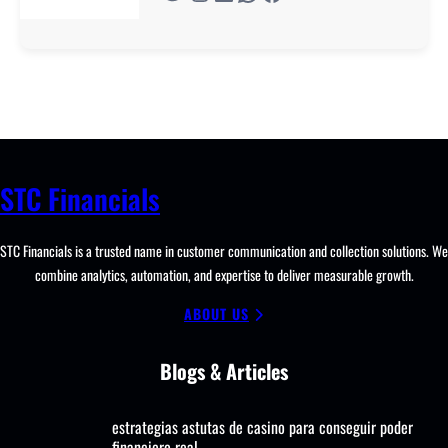
STC Financials
STC Financials is a trusted name in customer communication and collection solutions. We
combine analytics, automation, and expertise to deliver measurable growth.
ABOUT US
Blogs & Articles
estrategias astutas de casino para conseguir poder
financiero real