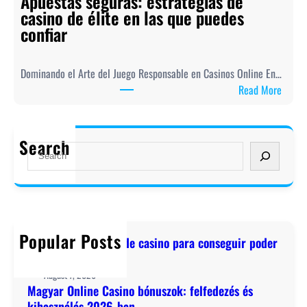
Apuestas seguras: estrategias de
a
casino de élite en las que puedes
y
s
confiar
a
t
r
u
O
t
Dominando el Arte del Juego Responsable en Casinos Online En…
n
a
:
Read More
l
s
A
i
d
p
n
e
u
Search
e
S
c
e
C
e
a
s
a
a
s
t
s
r
i
a
i
c
n
s
n
h
o
Popular Posts
s
estrategias astutas de casino para conseguir poder
o
p
e
financiero real
b
a
g
August 7, 2026
ó
r
u
Magyar Online Casino bónuszok: felfedezés és
n
a
r
kihasználás 2026-ban