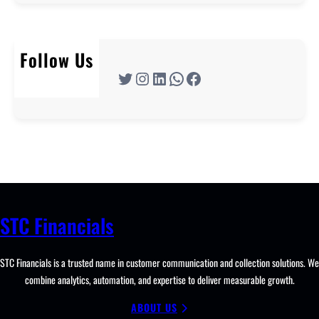
Follow Us
Twitter
Instagram
LinkedIn
WhatsApp
Facebook
STC Financials
STC Financials is a trusted name in customer communication and collection solutions. We
combine analytics, automation, and expertise to deliver measurable growth.
ABOUT US