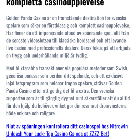
kompletta casinoupplevelse
Golden Panda Casino är en framstående destination för svenska
spelare som söker en förstklassig och komplett casinoupplevelse.
Här finner du ett imponerande utbud av spännande spel, allt från
de senaste videoslotsen till klassiska bordsspel och ett levande
live casino med professionella dealers. Deras fokus på att erbjuda
en trygg och underhållande miljö är tydlig.
Med blixtsnabba transaktioner via populära metoder som Swish,
generösa bonusar som berikar ditt spelande, och ett exklusivt
lojalitetsprogram som belönar trogna spelare, strävar Golden
Panda Casino efter att ge dig det lilla extra. Den svenska
supporten som är tillgänglig dygnet runt säkerställer att du alltid
får den hjälp du behöver, vilket gör din resa mot drömvinsterna
både enklare och roligare.
Njut av spänningen kontrollera ditt casinospel hos Nitrowin
Unleash Your Luck: Top Casino Games at ZZZZ Bet!