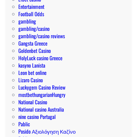
a
Entertainment
n
Football Odds
a
gambling
d
gambling/casino
o
gambling/casino reviews
r
Gangsta Greece
a
Goldenbet Casino
HolyLuck casino Greece
kasyno Lanista
Leon bet online
Lizaro Casino
Luckygem Casino Review
mostbethungarianHungry
National Casino
National casino Australia
nine casino Portugal
Pablic
Posido Αξιολόγηση Καζίνο