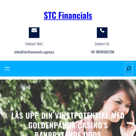
Skip
to
STC Financials
content
Contact Mail
Contact Us
info@stcfinancials.agency
+91 9870505736
S
e
a
r
c
h
LÅS UPP DIN VINSTPOTENTIAL MED
GOLDENPANDA CASINO’S
BANBRYTANDE ODDS