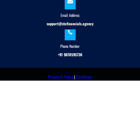
Email Address
support@stcfinancials.agency
Phone Number
+91 9870595736
Privacy & Policy
|
Conditions