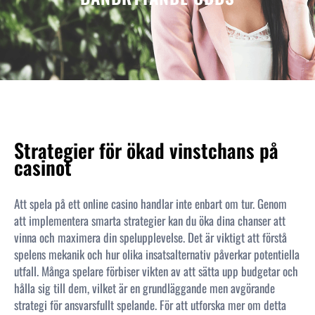
Strategier för ökad vinstchans på
casinot
Att spela på ett online casino handlar inte enbart om tur. Genom
att implementera smarta strategier kan du öka dina chanser att
vinna och maximera din spelupplevelse. Det är viktigt att förstå
spelens mekanik och hur olika insatsalternativ påverkar potentiella
utfall. Många spelare förbiser vikten av att sätta upp budgetar och
hålla sig till dem, vilket är en grundläggande men avgörande
strategi för ansvarsfullt spelande. För att utforska mer om detta