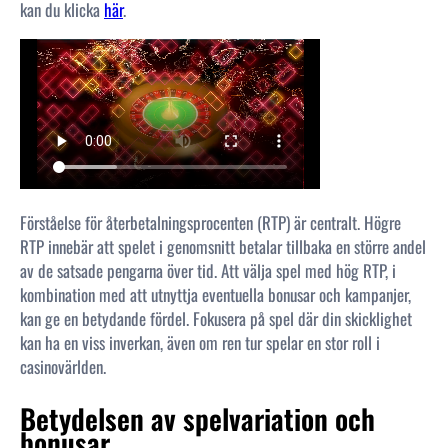
kan du klicka
här
.
Förståelse för återbetalningsprocenten (RTP) är centralt. Högre
RTP innebär att spelet i genomsnitt betalar tillbaka en större andel
av de satsade pengarna över tid. Att välja spel med hög RTP, i
kombination med att utnyttja eventuella bonusar och kampanjer,
kan ge en betydande fördel. Fokusera på spel där din skicklighet
kan ha en viss inverkan, även om ren tur spelar en stor roll i
casinovärlden.
Betydelsen av spelvariation och
bonusar