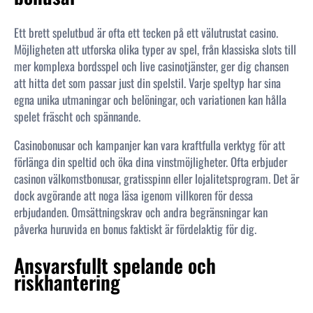
Ett brett spelutbud är ofta ett tecken på ett välutrustat casino.
Möjligheten att utforska olika typer av spel, från klassiska slots till
mer komplexa bordsspel och live casinotjänster, ger dig chansen
att hitta det som passar just din spelstil. Varje speltyp har sina
egna unika utmaningar och belöningar, och variationen kan hålla
spelet fräscht och spännande.
Casinobonusar och kampanjer kan vara kraftfulla verktyg för att
förlänga din speltid och öka dina vinstmöjligheter. Ofta erbjuder
casinon välkomstbonusar, gratisspinn eller lojalitetsprogram. Det är
dock avgörande att noga läsa igenom villkoren för dessa
erbjudanden. Omsättningskrav och andra begränsningar kan
påverka huruvida en bonus faktiskt är fördelaktig för dig.
Ansvarsfullt spelande och
riskhantering