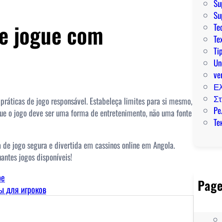
Su
Su
e jogue com
Te
Te
Ti
Un
ve
Ελ
Στ
ráticas de jogo responsável. Estabeleça limites para si mesmo,
Ре
ue o jogo deve ser uma forma de entretenimento, não uma fonte
Те
 de jogo segura e divertida em cassinos online em Angola.
ntes jogos disponíveis!
pe
Pag
ы для игроков