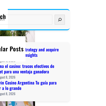
rch
lar Posts
h your casino strategy and acquire
ed lucky pari insights
gust 8, 2026
a el casino: trucos efectivos de
et para una ventaja ganadora
gust 8, 2026
in Casino Argentina Tu guía para
r a lo grande
gust 8, 2026