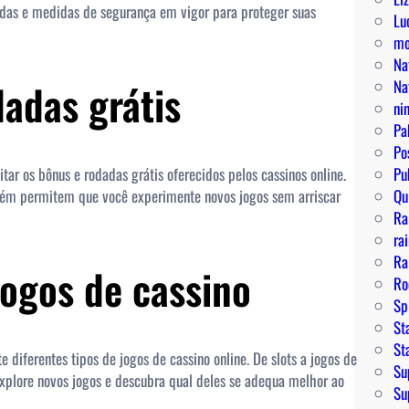
adas e medidas de segurança em vigor para proteger suas
Lu
mo
Na
dadas grátis
Na
ni
Pa
Po
Pu
ar os bônus e rodadas grátis oferecidos pelos cassinos online.
Qu
ém permitem que você experimente novos jogos sem arriscar
Ra
ra
Ra
jogos de cassino
Ro
Sp
St
St
diferentes tipos de jogos de cassino online. De slots a jogos de
Su
Explore novos jogos e descubra qual deles se adequa melhor ao
Su