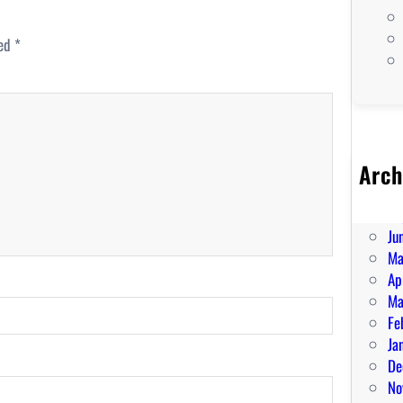
ked
*
Arch
Au
Ju
Ju
Ma
Ap
Ma
Fe
Ja
De
No