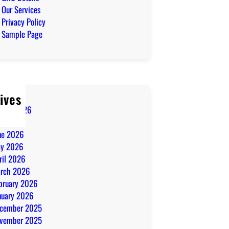
Our Services
Privacy Policy
Sample Page
ives
gust 2026
ly 2026
ne 2026
y 2026
ril 2026
rch 2026
bruary 2026
nuary 2026
cember 2025
vember 2025