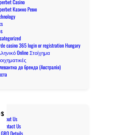
perbet Casino
perbet Казино Ревю
chnology
xs
ps
categorized
rde casino 365 login or registration Hungary
ληνικό Online Στοίχημα
οιχηματικές
левантна до бренда (Австралія)
кста
es
About Us
Contact Us
GRO Details