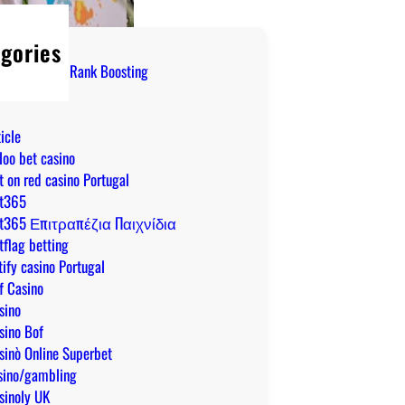
gories
Marvel Rivals Rank Boosting
ticle
loo bet casino
t on red casino Portugal
t365
t365 Επιτραπέζια Παιχνίδια
tflag betting
tify casino Portugal
f Casino
sino
sino Bof
sinò Online Superbet
sino/gambling
sinoly UK